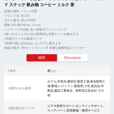
ド スナック 飲み物 コーヒー ミルク 茶
起源の場所: ヘナン,中国
ブランド名: BLESS
モデル番号: BLS-FT999
価格: $16,880.00/sets 1-4 sets
パッケージの詳細: 安い移動式フードトラック
1単一のマシンのための標準的な木製ケースを輸出する
2木製のケースの輸送マーク
3木製の箱に詰め込み,コンテナに載せます
供給の能力: 500セット/セット/月 安価な移動食品トライカー
細部
Description
1条件:
新しい
ホテル,衣装店,建材店,製造工場,食品飲料工
場,農場,レストラン,家庭用,小売,食品店,印
2適用される産業:
刷店,建設工事食品・飲料店広告会社 その
他
ビデオ技術サポート,オンラインサポート,
3保証後のサービス:
スペアパーツ,現地整備・修理サービス