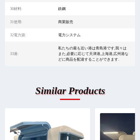
30材料:
鉄鋼
31使用:
商業販売
32電力源:
電力システム
私たちの最も近い港は青島港です,我々は
33港:
また,必要に応じて天津港,上海港,広州港な
どに商品を配達することができます.
Similar Products