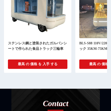
ステンレス鋼と塗装されたガルバンシ
BLS-S88 110V/
ートで作られた食品トラック三輪車
ック 35KM-75KM/H
最高 の 価格 を 入手 する
最高 の 価格 
Contact