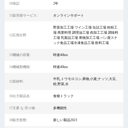
10保証:
2年
11販売後サービス:
オンラインサポート
野菜加工工場 ワイン工場 缶詰工場 粉粉工
場 商業料理 調理油工場 肉加工工場 調味料
12応用分野:
工場 乳製品工場 果物加工工場 パン屋スナ
ック食品工場冷凍食品工場 飲料工場
13機械の容量:
時速40km
14機械類機能:
時速40km
牛乳,トウモロコシ,果物,小麦,ナッツ,大豆,
15原材料:
粉,野菜,水
16出力製品名:
食糧トラック
17主要 な 売り物:
多機能性
18販売形態:
新しい製品2023