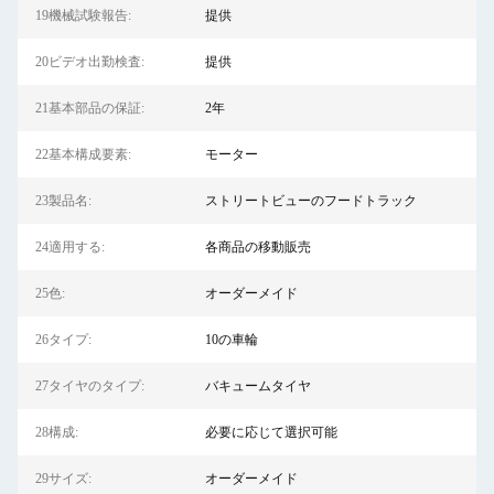
19機械試験報告:
提供
20ビデオ出勤検査:
提供
21基本部品の保証:
2年
22基本構成要素:
モーター
23製品名:
ストリートビューのフードトラック
24適用する:
各商品の移動販売
25色:
オーダーメイド
26タイプ:
10の車輪
27タイヤのタイプ:
バキュームタイヤ
28構成:
必要に応じて選択可能
29サイズ:
オーダーメイド