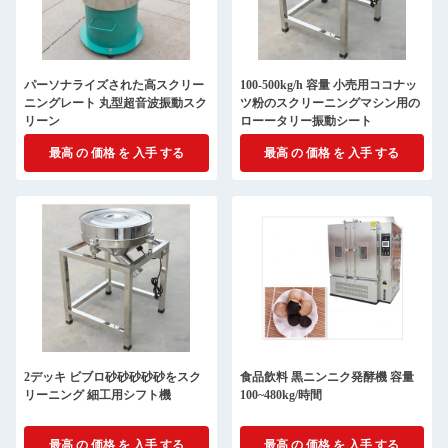
パーソナライズされた高スクリー
100-500kg/h 容量 小売用ココナッ
ニングレート 丸型超音波振動スク
ツ粉のスクリーニングマシン用の
リーン
ローータリー振動シート
最高 の 価格 を 入手 する
最高 の 価格 を 入手 する
2デッキ ビブロ砂砂砂砂砂をスク
食品飲料 黒ニンニク発酵機 容量
リーニング 細工用シフト機
100~480kg/時間
最高 の 価格 を 入手 する
最高 の 価格 を 入手 する