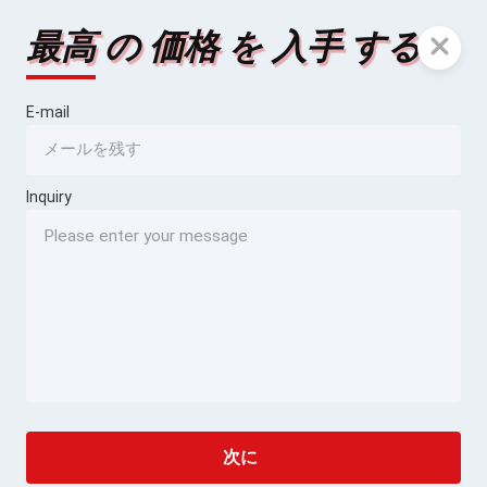
最高 の 価格 を 入手 する
E-mail
Inquiry
次に