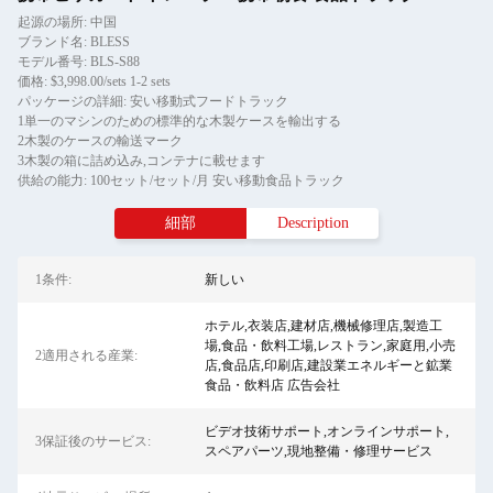
起源の場所: 中国
ブランド名: BLESS
モデル番号: BLS-S88
価格: $3,998.00/sets 1-2 sets
パッケージの詳細: 安い移動式フードトラック
1単一のマシンのための標準的な木製ケースを輸出する
2木製のケースの輸送マーク
3木製の箱に詰め込み,コンテナに載せます
供給の能力: 100セット/セット/月 安い移動食品トラック
細部
Description
1条件:
新しい
ホテル,衣装店,建材店,機械修理店,製造工
場,食品・飲料工場,レストラン,家庭用,小売
2適用される産業:
店,食品店,印刷店,建設業エネルギーと鉱業
食品・飲料店 広告会社
ビデオ技術サポート,オンラインサポート,
3保証後のサービス:
スペアパーツ,現地整備・修理サービス