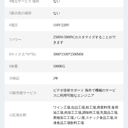
4地元サービス 場所:
ない
5展示室の場所:
ない
6電圧:
110V/220V
2500W-5000W,カスタマイズすることがで
7パワー:
きます
8サイズ (L*W*H):
3000*2100*2500MM
9体重:
1000KG
10保証:
2年
ビデオ技術サポート 海外で機械のサービ
11販売後サービス:
スに利用可能なエンジニア
ワイン工場,缶詰工場,粉工場,商業料理,食用
油工場,肉加工工場,調味料工場,乳製品工場,
12応用分野:
果物加工工場,パン屋,スナック食品工場,冷
凍食品工場飲料工場