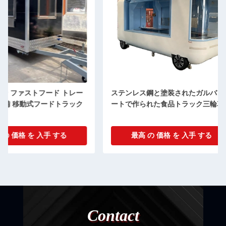
ステンレス鋼と塗装されたガルバンシ
BLS-S88 110V/
ートで作られた食品トラック三輪車
ック 35KM-75KM/H
最高 の 価格 を 入手 する
最高 の 価格 
Contact