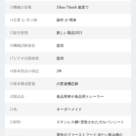
13機械の容量:
35km-75km/h 速度で
14主要 な 売り物:
操作 が 簡単
15販売形態:
新しい製品2023
16機械試験報告:
提供
17ビデオ出勤検査:
提供
18基本部品の保証:
2年
19基本構成要素:
の変速機忍耐
20製品名:
食品用車や食品用トレーラー
21色:
オーダーメイド
22材料:
ステンレス鋼+塗装されたガルバンシート
屋外のファーストフード,冷たい飲み物な