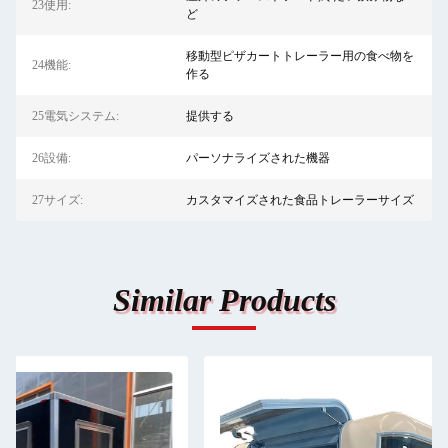
23使用:
ど
移動型ピザカートトレーラー用の食べ物を
24機能:
作る
25電気システム:
提供する
26設備:
パーソナライズされた機器
27サイズ:
カスタマイズされた食品トレーラーサイズ
Similar Products