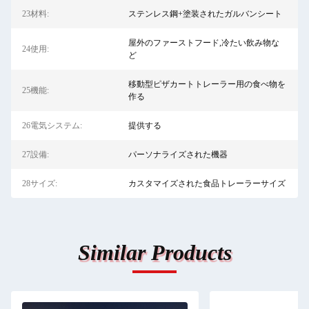
23材料:
ステンレス鋼+塗装されたガルバンシート
屋外のファーストフード,冷たい飲み物な
24使用:
ど
移動型ピザカートトレーラー用の食べ物を
25機能:
作る
26電気システム:
提供する
27設備:
パーソナライズされた機器
28サイズ:
カスタマイズされた食品トレーラーサイズ
Similar Products