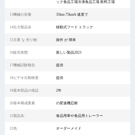
ック食品工場冷凍食品工場 飲料工場
13機械の容量:
35km-75km/h 速度で
14出力製品名:
移動式フード トラック
15主要 な 売り物:
操作 が 簡単
16販売形態:
新しい製品2023
17機械試験報告:
提供
18ビデオ出勤検査:
提供
19基本部品の保証:
2年
20基本構成要素:
の変速機忍耐
21製品名:
食品用車や食品用トレーラー
22色:
オーダーメイド