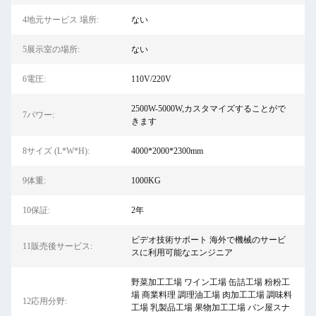
4地元サービス 場所:
ない
5展示室の場所:
ない
6電圧:
110V/220V
2500W-5000W,カスタマイズすることがで
7パワー:
きます
8サイズ (L*W*H):
4000*2000*2300mm
9体重:
1000KG
10保証:
2年
ビデオ技術サポート 海外で機械のサービ
11販売後サービス:
スに利用可能なエンジニア
野菜加工工場 ワイン工場 缶詰工場 粉粉工
場 商業料理 調理油工場 肉加工工場 調味料
12応用分野:
工場 乳製品工場 果物加工工場 パン屋スナ