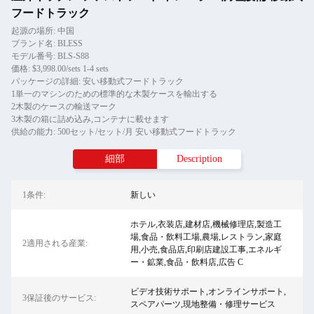
フードトラック
起源の場所: 中国
ブランド名: BLESS
モデル番号: BLS-S88
価格: $3,998.00/sets 1-4 sets
パッケージの詳細: 安い移動式フードトラック
1単一のマシンのための標準的な木製ケースを輸出する
2木製のケースの輸送マーク
3木製の箱に詰め込み,コンテナに載せます
供給の能力: 500セット/セット/月 安い移動式フードトラック
細部
Description
1条件:
新しい
ホテル,衣装店,建材店,機械修理店,製造工
場,食品・飲料工場,農場,レストラン,家庭
2適用される産業:
用,小売,食品店,印刷店建設工事,エネルギ
ー・鉱業,食品・飲料店,広告 C
ビデオ技術サポート,オンラインサポート,
3保証後のサービス:
スペアパーツ,現地整備・修理サービス