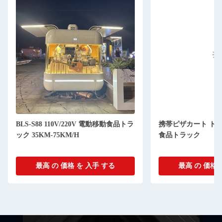
BLS-S88 110V/220V 電動移動食品トラ
携帯ピザカート ト
ック 35KM-75KM/H
食品トラック
最高 の 価格 を 入手 する
最高 の 価格 