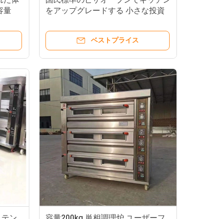
容量
をアップグレードする 小さな投資
大きな利益
ベストプライス
ステン
容量200kg 単相調理炉 ユーザーフ