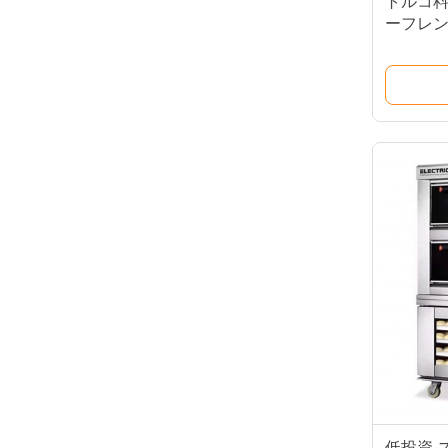
トルコ
ーフレ
低投資 