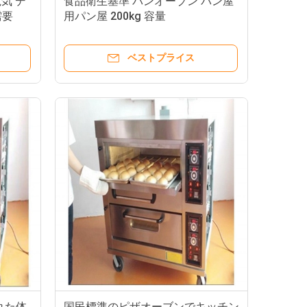
電気 デ
食品衛生基準 パンオーブン パン屋
需要
用パン屋 200kg 容量
ベストプライス
れた体
国民標準のピザオーブンでキッチン