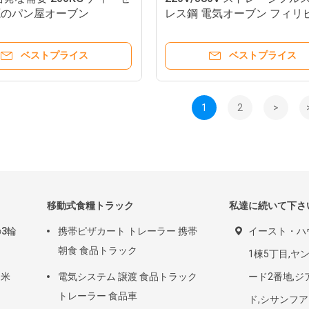
源のパン屋オーブン
レス鋼 電気オーブン フィリ
ロ向け
ベストプライス
ベストプライス
1
2
>
移動式食糧トラック
私達に続いて下さ
3輪
携帯ピザカート トレーラー 携帯
イースト・ハ
朝食 食品トラック
1棟5丁目,ヤ
 米
電気システム 譲渡 食品トラック
ード2番地,
トレーラー 食品車
ド,シサンフア