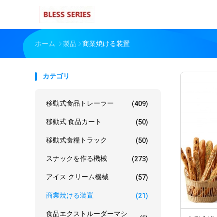
ホーム
製品
商業焼ける装置
カテゴリ
移動式食品トレーラー
(409)
移動式 食品カート
(50)
移動式食糧トラック
(50)
スナックを作る機械
(273)
アイス クリーム機械
(57)
商業焼ける装置
(21)
食品エクストルーダーマシ