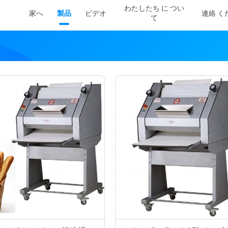
わたしたち に つい
家へ
製品
ビデオ
連絡 く
て