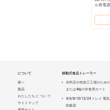
ル発電
について
移動式食品トレーラー
家へ
衣料店や肉加工工場のための
製品
または4輪の外食用カート
わたしたち に つい て
4/6/8/10/12/24 トレイ 電気
サイトマップ
炊飯器
携帯サイト