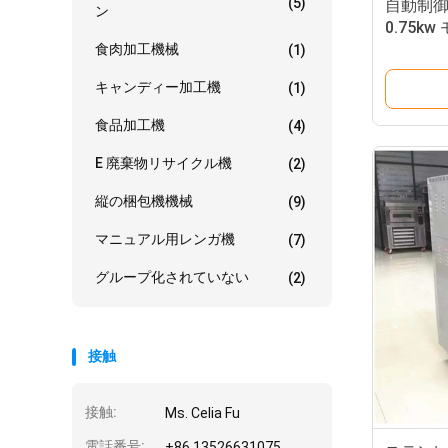
(5)
自動制御
ン
0.75k
食肉加工機械
(1)
キャンディー加工機
(1)
食品加工機
(4)
E 廃棄物リサイクル機
(2)
縦の梱包機機械
(9)
マニュアル用レンガ機
(7)
グループ化されていない
(2)
接触
接触:
Ms. Celia Fu
電話番号:
+86 13526631075