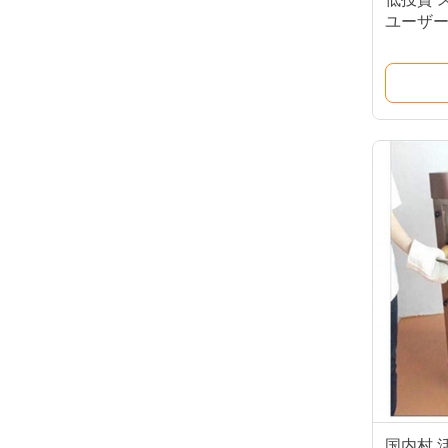
ユーザ
パン
国内村 活