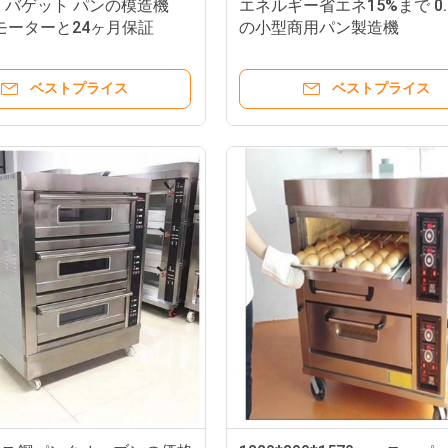
 バゲット パンの模造機
エネルギー省エネ15%まで 0.
w モーターと24ヶ月保証
の小型商用パン製造機
ベストプライス
ベストプライス