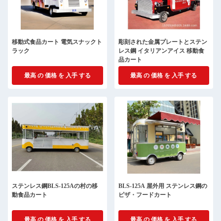
移動式食品カート 電気スナックト
彫刻された金属プレートとステン
ラック
レス鋼 イタリアンアイス 移動食
品カート
最高 の 価格 を 入手 する
最高 の 価格 を 入手 する
ステンレス鋼BLS-125Aの村の移
BLS-125A 屋外用 ステンレス鋼の
動食品カート
ピザ・フードカート
最高 の 価格 を 入手 する
最高 の 価格 を 入手 する