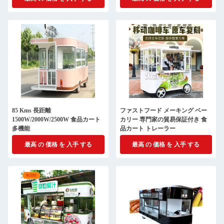
85 Kms 長距離
ファストフード メーキング ベー
1500W/2000W/2500W 食品カート
カリー 専門家の貿易保証付き 食
多機能
品カート トレーラー
最高 の 価格 を 入手 する
最高 の 価格 を 入手 する