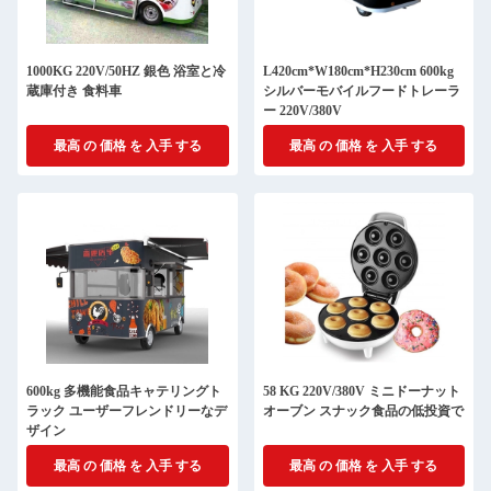
1000KG 220V/50HZ 銀色 浴室と冷
L420cm*W180cm*H230cm 600kg
蔵庫付き 食料車
シルバーモバイルフードトレーラ
ー 220V/380V
最高 の 価格 を 入手 する
最高 の 価格 を 入手 する
600kg 多機能食品キャテリングト
58 KG 220V/380V ミニドーナット
ラック ユーザーフレンドリーなデ
オーブン スナック食品の低投資で
ザイン
最高 の 価格 を 入手 する
最高 の 価格 を 入手 する