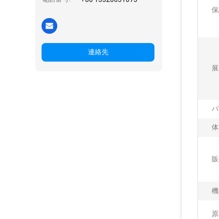
保
連絡先
展
パ
体
販
機
原