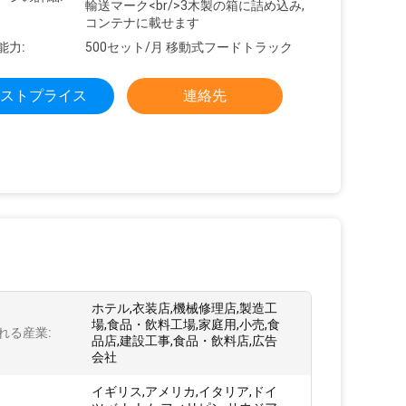
輸送マーク<br/>3木製の箱に詰め込み,
コンテナに載せます
能力:
500セット/月 移動式フードトラック
ストプライス
連絡先
ホテル,衣装店,機械修理店,製造工
場,食品・飲料工場,家庭用,小売,食
れる産業:
品店,建設工事,食品・飲料店,広告
会社
イギリス,アメリカ,イタリア,ドイ