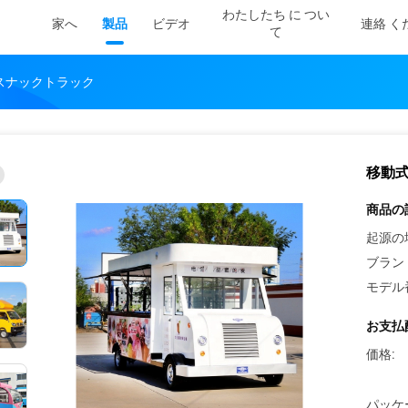
わたしたち に つい
家へ
製品
ビデオ
連絡 く
て
スナックトラック
移動
商品の
起源の
ブラン
モデル
お支払
価格:
パッケ