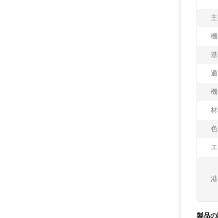
主
機
基
適
機
材
色
エ
港
製品の