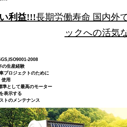
い利益!!!
長期労働寿命 国内外
ックへの活気
SGS,ISO9001-2008
23年の生産経験
料車プロジェクトのために
広く使用
E標準として最高のモーター
線を表示する
コストのメンテナンス