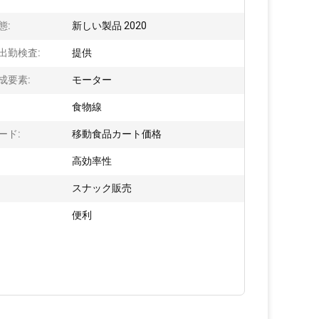
態:
新しい製品 2020
出勤検査:
提供
成要素:
モーター
:
食物線
ード:
移動食品カート価格
高効率性
スナック販売
便利