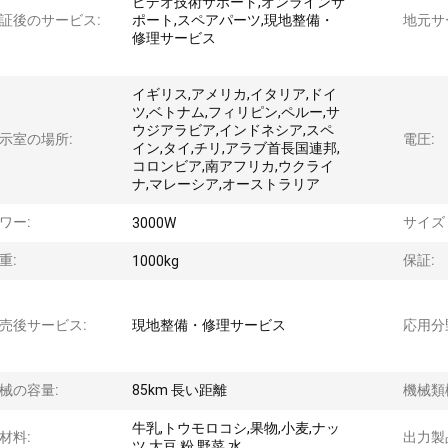
ビデオ技術サポート,オンラインサ
証後のサービス:
ポート,スペアパーツ,現地整備・
地元サ
修理サービス
イギリス,アメリカ,イタリア,ドイ
ツ,ベトナム,フィリピン,ペルー,サ
ウジアラビア,インドネシア,スペ
示室の場所:
電圧:
イン,タイ,チリ,アラブ首長国連邦,
コロンビア,南アフリカ,ウクライ
ナ,マレーシア,オーストラリア
ワー:
サイズ (
3000W
重:
保証:
1000kg
売後サービス:
現地整備・修理サービス
応用分
械の容量:
85km 長い距離
機械類
牛乳,トウモロコシ,果物,小麦,ナッ
材料:
出力製
ツ,大豆,粉,野菜,水