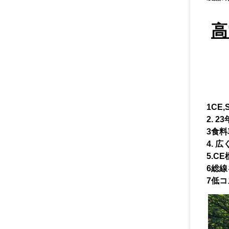
高
1CE,
2. 
3食
4. 
5.C
6総
7低