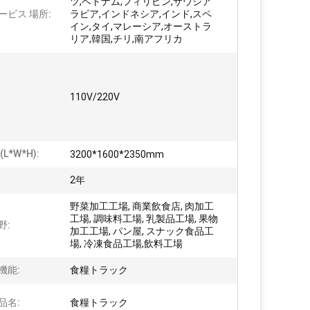
ツ,ベトナム,フィリピン,サウジア
ービス 場所:
ラビア,インドネシア,インド,スペ
イン,タイ,マレーシア,オーストラ
リア,韓国,チリ,南アフリカ
110V/220V
L*W*H):
3200*1600*2350mm
2年
野菜加工工場, 商業飲食店, 肉加工
工場, 調味料工場, 乳製品工場, 果物
野:
加工工場, パン屋, スナック食品工
場, 冷凍食品工場,飲料工場
機能:
食糧トラック
品名:
食糧トラック