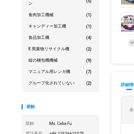
(5)
ン
食肉加工機械
(1)
キャンディー加工機
(1)
食品加工機
(4)
E 廃棄物リサイクル機
(2)
縦の梱包機機械
(9)
マニュアル用レンガ機
(7)
グループ化されていない
(2)
詳細情
接触
条
接触:
Ms. Celia Fu
電話番号:
+86 13526631075