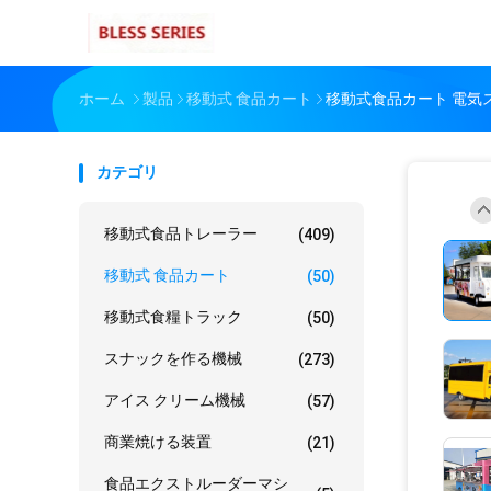
ホーム
製品
移動式 食品カート
移動式食品カート 電気
カテゴリ
移動式食品トレーラー
(409)
移動式 食品カート
(50)
移動式食糧トラック
(50)
スナックを作る機械
(273)
アイス クリーム機械
(57)
商業焼ける装置
(21)
食品エクストルーダーマシ