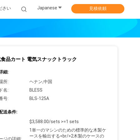
Japanese
ださい
見積依頼
式食品カート 電気スナックトラック
詳細:
場所:
ヘナン,中国
ド名:
BLESS
番号:
BLS-125A
配送条件:
$3,588.00/sets >=1 sets
1単一のマシンのための標準的な木製ケ
ースを輸出する<br/>2木製のケースの
ージの詳細: