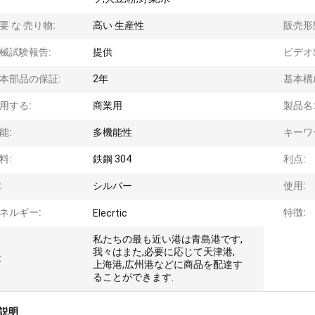
要 な 売り物:
高い 生産性
販売形
械試験報告:
提供
ビデオ
本部品の保証:
2年
基本構
用する:
商業用
製品名
能:
多機能性
キーワ
料:
鉄鋼 304
利点:
:
シルバー
使用:
ネルギー:
特徴:
Elecrtic
私たちの最も近い港は青島港です,
我々はまた,必要に応じて天津港,
:
上海港,広州港などに商品を配達す
ることができます.
説明