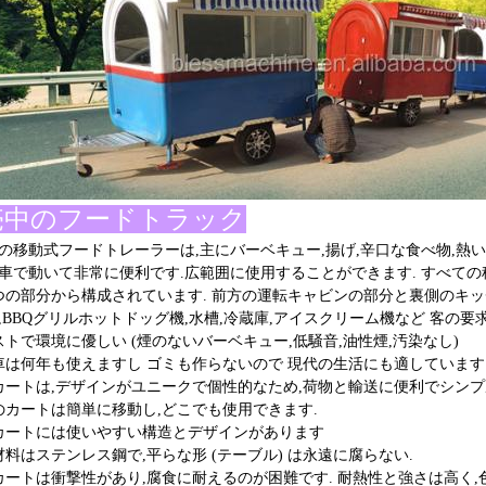
売中のフードトラック
の移動式フードトレーラーは,主にバーベキュー,揚げ,辛口な食べ物,熱い
車で動いて非常に便利です.広範囲に使用することができます. すべての
つの部分から構成されています. 前方の運転キャビンの部分と裏側のキッ
,BBQグリルホットドッグ機,水槽,冷蔵庫,アイスクリーム機など 客の
ストで環境に優しい (煙のないバーベキュー,低騒音,油性煙,汚染なし)
車は何年も使えますし ゴミも作らないので 現代の生活にも適しています
カートは,デザインがユニークで個性的なため,荷物と輸送に便利でシン
のカートは簡単に移動し,どこでも使用できます.
カートには使いやすい構造とデザインがあります
材料はステンレス鋼で,平らな形 (テーブル) は永遠に腐らない.
カートは衝撃性があり,腐食に耐えるのが困難です. 耐熱性と強さは高く,色