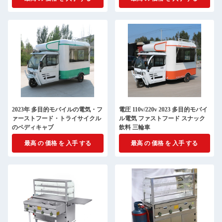
2023年 多目的モバイルの電気・フ
電圧 110v/220v 2023 多目的モバイ
ァーストフード・トライサイクル
ル電気 ファストフード スナック
のペディキャブ
飲料 三輪車
最高 の 価格 を 入手 する
最高 の 価格 を 入手 する