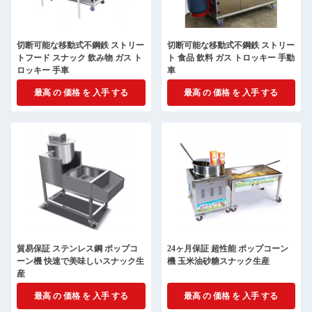
切断可能な移動式不鋼鉄 ストリー
切断可能な移動式不鋼鉄 ストリー
トフード スナック 飲み物 ガス ト
ト 食品 飲料 ガス トロッキー 手動
ロッキー 手車
車
最高 の 価格 を 入手 する
最高 の 価格 を 入手 する
貿易保証 ステンレス鋼 ポップコ
24ヶ月保証 超性能 ポップコーン
ーン機 快速で美味しいスナック生
機 玉米油砂糖スナック生産
産
最高 の 価格 を 入手 する
最高 の 価格 を 入手 する