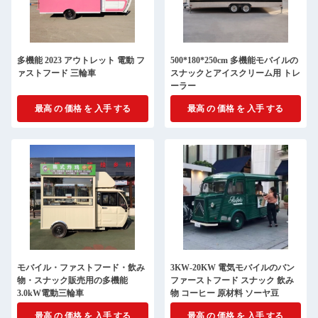
多機能 2023 アウトレット 電動 フ
500*180*250cm 多機能モバイルの
ァストフード 三輪車
スナックとアイスクリーム用 トレ
ーラー
最高 の 価格 を 入手 する
最高 の 価格 を 入手 する
モバイル・ファストフード・飲み
3KW-20KW 電気モバイルのバン
物・スナック販売用の多機能
ファーストフード スナック 飲み
3.0kW電動三輪車
物 コーヒー 原材料 ソーヤ豆
最高 の 価格 を 入手 する
最高 の 価格 を 入手 する