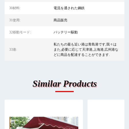
30材料:
電流を通された鋼鉄
31使用:
商品販売
32移動モード:
バッテリー駆動
私たちの最も近い港は青島港です,我々は
33港:
また,必要に応じて天津港,上海港,広州港な
どに商品を配達することができます.
Similar Products