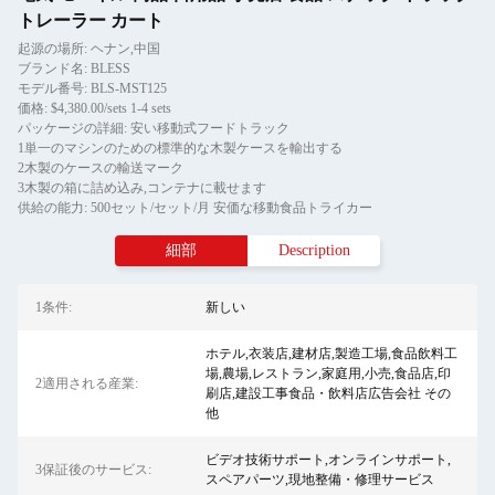
トレーラー カート
起源の場所: ヘナン,中国
ブランド名: BLESS
モデル番号: BLS-MST125
価格: $4,380.00/sets 1-4 sets
パッケージの詳細: 安い移動式フードトラック
1単一のマシンのための標準的な木製ケースを輸出する
2木製のケースの輸送マーク
3木製の箱に詰め込み,コンテナに載せます
供給の能力: 500セット/セット/月 安価な移動食品トライカー
細部
Description
1条件:
新しい
ホテル,衣装店,建材店,製造工場,食品飲料工
場,農場,レストラン,家庭用,小売,食品店,印
2適用される産業:
刷店,建設工事食品・飲料店広告会社 その
他
ビデオ技術サポート,オンラインサポート,
3保証後のサービス:
スペアパーツ,現地整備・修理サービス