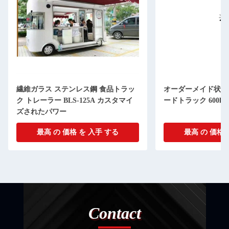
繊維ガラス ステンレス鋼 食品トラッ
オーダーメイド状態
ク トレーラー BLS-125A カスタマイ
ードトラック 600kg 2
ズされたパワー
最高 の 価格 を 入手 する
最高 の 価格 
Contact