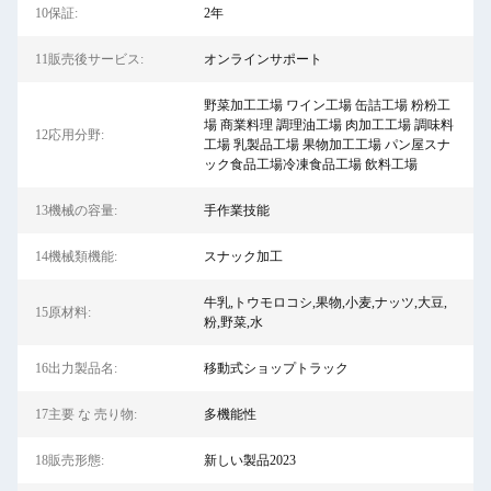
10保証:
2年
11販売後サービス:
オンラインサポート
野菜加工工場 ワイン工場 缶詰工場 粉粉工
場 商業料理 調理油工場 肉加工工場 調味料
12応用分野:
工場 乳製品工場 果物加工工場 パン屋スナ
ック食品工場冷凍食品工場 飲料工場
13機械の容量:
手作業技能
14機械類機能:
スナック加工
牛乳,トウモロコシ,果物,小麦,ナッツ,大豆,
15原材料:
粉,野菜,水
16出力製品名:
移動式ショップトラック
17主要 な 売り物:
多機能性
18販売形態:
新しい製品2023