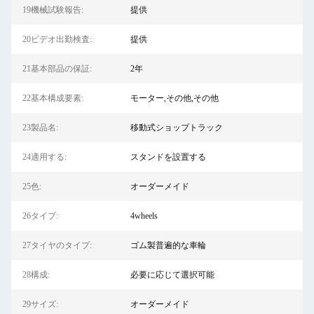
19機械試験報告:
提供
20ビデオ出勤検査:
提供
21基本部品の保証:
2年
22基本構成要素:
モーター,その他,その他
23製品名:
移動式ショップトラック
24適用する:
スタンドを設置する
25色:
オーダーメイド
26タイプ:
4wheels
27タイヤのタイプ:
ゴム製普遍的な車輪
28構成:
必要に応じて選択可能
29サイズ:
オーダーメイド