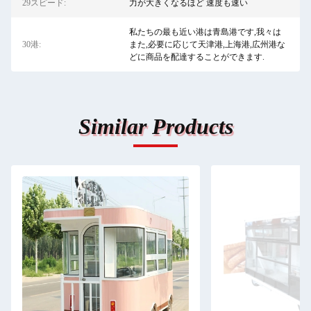
29スピード:
力が大きくなるほど 速度も速い
私たちの最も近い港は青島港です,我々は
30港:
また,必要に応じて天津港,上海港,広州港な
どに商品を配達することができます.
Similar Products