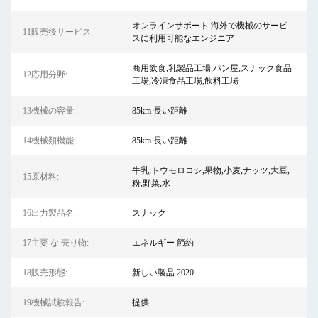
オンラインサポート 海外で機械のサービ
11販売後サービス:
スに利用可能なエンジニア
商用飲食,乳製品工場,パン屋,スナック食品
12応用分野:
工場,冷凍食品工場,飲料工場
13機械の容量:
85km 長い距離
14機械類機能:
85km 長い距離
牛乳,トウモロコシ,果物,小麦,ナッツ,大豆,
15原材料:
粉,野菜,水
16出力製品名:
スナック
17主要 な 売り物:
エネルギー 節約
18販売形態:
新しい製品 2020
19機械試験報告:
提供