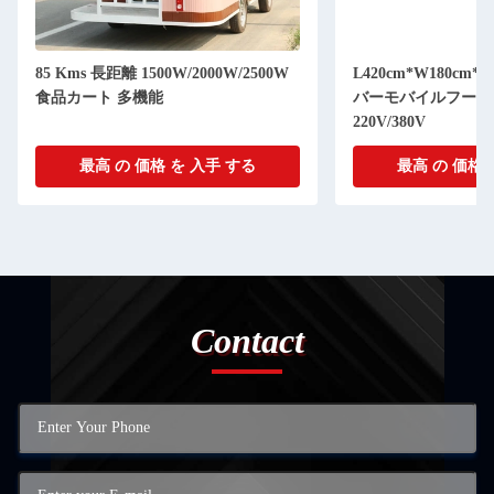
85 Kms 長距離 1500W/2000W/2500W
L420cm*W180cm*H
食品カート 多機能
バーモバイルフード
220V/380V
最高 の 価格 を 入手 する
最高 の 価格 
Contact