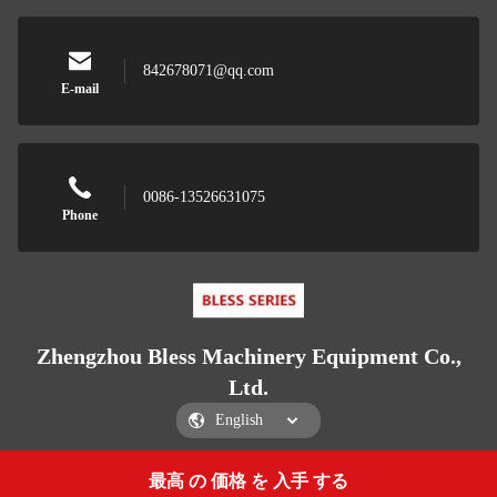
842678071@qq.com
E-mail
0086-13526631075
Phone
Zhengzhou Bless Machinery Equipment Co.,
Ltd.
最高 の 価格 を 入手 する
Get a Quote
Zhengzhou Bless Machinery Equipment Co., Ltd.