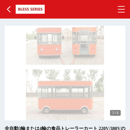
3
/
6
全自動3輪または4輪の食品トレーラーカート 220V/380Vの