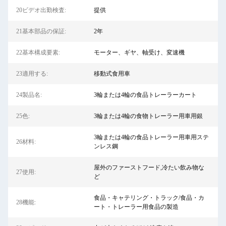
20ビデオ出勤検査:
提供
21基本部品の保証:
2年
22基本構成要素:
モーター、ギヤ、軸受け、変速機
23適用する:
移動式食用車
24製品名:
3輪または4輪の食品トレーラーカート
25色:
3輪または4輪の食物トレーラー用車用銀
3輪または4輪の食品トレーラー用車用ステ
26材料:
ンレス鋼
屋外のファーストフード,冷たい飲み物な
27使用:
ど
食品・キャテリング・トラック/食品・カ
28機能:
ート・トレーラー用食品の製造