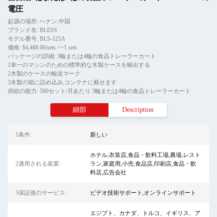
電圧
起源の場所: ヘナン,中国
ブランド名: BLESS
モデル番号: BLS-125A
価格: $4,488.00/sets >=1 sets
パッケージの詳細: 3輪または4輪の食品トレーラーカート
1単一のマシンのための標準的な木製ケースを輸出する
2木製のケースの輸送マーク
3木製の箱に詰め込み,コンテナに載せます
供給の能力: 500セット/月あたり 3輪または4輪の食品トレーラーカート
細部
Description
1条件:
新しい
ホテル,衣装店,食品・飲料工場,農場,レスト
2適用される産業:
ラン,家庭用,小売,食品店,印刷店,食品・飲
料店,広告会社
3保証後のサービス:
ビデオ技術サポート,オンラインサポート
エジプト、カナダ、トルコ、イギリス、ア