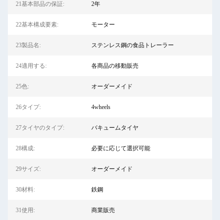
21基本部品の保証:
2年
22基本構成要素:
モーター
23製品名:
ステンレス鋼の食品トレーラー
24適用する:
各商品の移動販売
25色:
オーダーメイド
26タイプ:
4wheels
27タイヤのタイプ:
バキュームタイヤ
28構成:
必要に応じて選択可能
29サイズ:
オーダーメイド
30材料:
鉄鋼
31使用:
商業販売