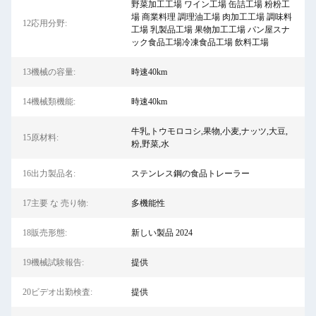
野菜加工工場 ワイン工場 缶詰工場 粉粉工
場 商業料理 調理油工場 肉加工工場 調味料
12応用分野:
工場 乳製品工場 果物加工工場 パン屋スナ
ック食品工場冷凍食品工場 飲料工場
13機械の容量:
時速40km
14機械類機能:
時速40km
牛乳,トウモロコシ,果物,小麦,ナッツ,大豆,
15原材料:
粉,野菜,水
16出力製品名:
ステンレス鋼の食品トレーラー
17主要 な 売り物:
多機能性
18販売形態:
新しい製品 2024
19機械試験報告:
提供
20ビデオ出勤検査:
提供