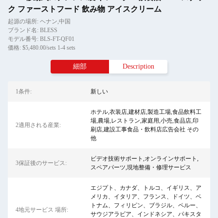
ク ファーストフード 飲み物 アイスクリーム
起源の場所: ヘナン,中国
ブランド名: BLESS
モデル番号: BLS-FT-QF01
価格: $5,480.00/sets 1-4 sets
細部
Description
1条件:
新しい
ホテル,衣装店,建材店,製造工場,食品飲料工
場,農場,レストラン,家庭用,小売,食品店,印
2適用される産業:
刷店,建設工事食品・飲料店広告会社 その
他
ビデオ技術サポート,オンラインサポート,
3保証後のサービス:
スペアパーツ,現地整備・修理サービス
エジプト、カナダ、トルコ、イギリス、ア
メリカ、イタリア、フランス、ドイツ、ベ
トナム、フィリピン、ブラジル、ペルー、
4地元サービス 場所:
サウジアラビア、インドネシア、パキスタ