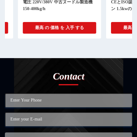
電圧 220V/380V 中古ヌードル製造機
CEとISO認証を持
150-400kg/h
ン 1.5kwの電力
最高 の 価格 を 入手 する
最高 の 価格 
Contact