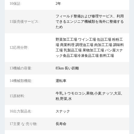
10保証:
2年
フィールド整備および修理サービス、利用
11販売後サービス:
できるエンジニア機械類を海外に整備する
ため
野菜加工工場 ワイン工場 缶詰工場 粉粉工
場 商業料理 調理油工場 肉加工工場 調味料
12応用分野:
工場 乳製品工場 果物加工工場 パン屋スナ
ック食品工場冷凍食品工場 飲料工場
13機械の容量:
85km 長い距離
14機械類機能:
運転車
牛乳,トウモロコシ,果物,小麦,ナッツ,大豆,
15原材料:
粉,野菜,水
16出力製品名:
スナック
17主要 な 売り物:
長寿命