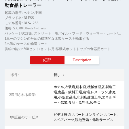
動食品トレーラー
起源の場所: ヘナン,中国
ブランド名: BLESS
モデル番号: BLS-125A
価格: $3,588.00/sets >=1 sets
パッケージの詳細: ストリート・モバイル・フード・ウォーマー・カート/クリープ・フード・トレーラー用の移動トレーラー
1単一のマシンのための標準的な木製ケースを輸出する
2木製のケースの輸送マーク
供給の能力: 500セット/セット/月 移動式ホットドッグの食器用カート
細部
Description
1条件:
新しい
ホテル,衣装店,建材店,機械修理店,製造工
場,食品・飲料工場,農場,レストラン,家庭
2適用される産業:
用,小売,食品店,印刷店建設工事,エネルギ
ー・鉱業,食品・飲料店,広告 C
ビデオ技術サポート,オンラインサポート,
3保証後のサービス:
スペアパーツ,現地整備・修理サービス