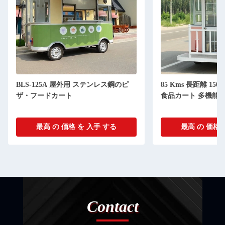
85 Kms 長距離 1500W/2000W/2500W
L420cm*W180cm*H
食品カート 多機能
バーモバイルフード
220V/380V
最高 の 価格 を 入手 する
最高 の 価格 
Contact