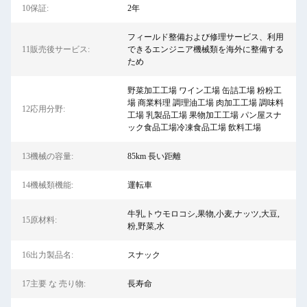
10保証:
2年
フィールド整備および修理サービス、利用
11販売後サービス:
できるエンジニア機械類を海外に整備する
ため
野菜加工工場 ワイン工場 缶詰工場 粉粉工
場 商業料理 調理油工場 肉加工工場 調味料
12応用分野:
工場 乳製品工場 果物加工工場 パン屋スナ
ック食品工場冷凍食品工場 飲料工場
13機械の容量:
85km 長い距離
14機械類機能:
運転車
牛乳,トウモロコシ,果物,小麦,ナッツ,大豆,
15原材料:
粉,野菜,水
16出力製品名:
スナック
17主要 な 売り物:
長寿命