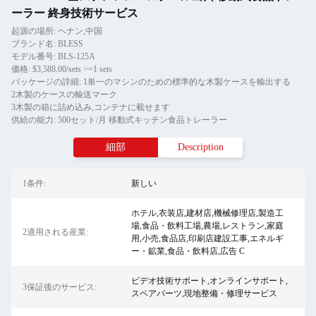
ーラー 終身技術サービス
起源の場所: ヘナン,中国
ブランド名: BLESS
モデル番号: BLS-125A
価格: $3,588.00/sets >=1 sets
パッケージの詳細: 1単一のマシンのための標準的な木製ケースを輸出する
2木製のケースの輸送マーク
3木製の箱に詰め込み,コンテナに載せます
供給の能力: 500セット/月 移動式キッチン食品トレーラー
細部
Description
1条件:
新しい
ホテル,衣装店,建材店,機械修理店,製造工
場,食品・飲料工場,農場,レストラン,家庭
2適用される産業:
用,小売,食品店,印刷店建設工事,エネルギ
ー・鉱業,食品・飲料店,広告 C
ビデオ技術サポート,オンラインサポート,
3保証後のサービス:
スペアパーツ,現地整備・修理サービス