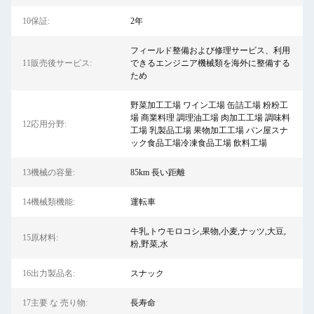
10保証:
2年
フィールド整備および修理サービス、利用
11販売後サービス:
できるエンジニア機械類を海外に整備する
ため
野菜加工工場 ワイン工場 缶詰工場 粉粉工
場 商業料理 調理油工場 肉加工工場 調味料
12応用分野:
工場 乳製品工場 果物加工工場 パン屋スナ
ック食品工場冷凍食品工場 飲料工場
13機械の容量:
85km 長い距離
14機械類機能:
運転車
牛乳,トウモロコシ,果物,小麦,ナッツ,大豆,
15原材料:
粉,野菜,水
16出力製品名:
スナック
17主要 な 売り物:
長寿命