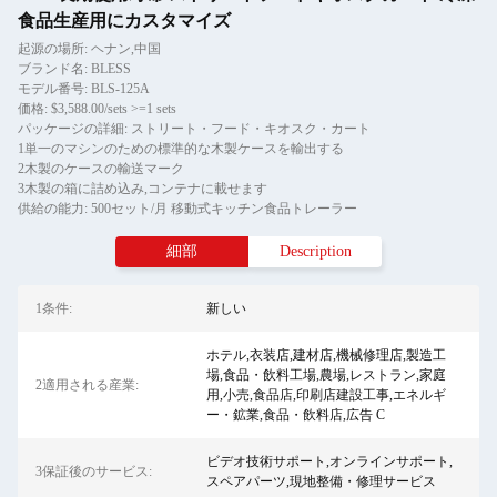
食品生産用にカスタマイズ
起源の場所: ヘナン,中国
ブランド名: BLESS
モデル番号: BLS-125A
価格: $3,588.00/sets >=1 sets
パッケージの詳細: ストリート・フード・キオスク・カート
1単一のマシンのための標準的な木製ケースを輸出する
2木製のケースの輸送マーク
3木製の箱に詰め込み,コンテナに載せます
供給の能力: 500セット/月 移動式キッチン食品トレーラー
細部
Description
1条件:
新しい
ホテル,衣装店,建材店,機械修理店,製造工
場,食品・飲料工場,農場,レストラン,家庭
2適用される産業:
用,小売,食品店,印刷店建設工事,エネルギ
ー・鉱業,食品・飲料店,広告 C
ビデオ技術サポート,オンラインサポート,
3保証後のサービス:
スペアパーツ,現地整備・修理サービス