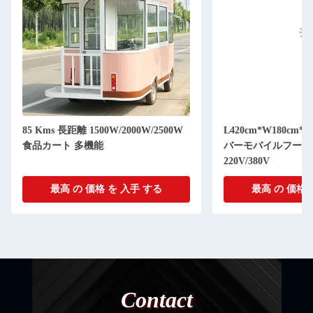
85 Kms 長距離 1500W/2000W/2500W
L420cm*W180cm*H
食品カート 多機能
バーモバイルフード
220V/380V
最高 の 価格 を 入手 する
最高 の 価格 
Contact